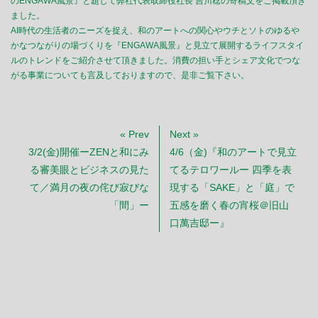
のENGAWA風景』と題して弊社代表取締役社長 吉川稔の寄稿文をご掲載頂き
ました。
AI時代の生活者のニーズを捉え、和のアートへの関心やウチとソトのゆるや
かなつながりの場づくりを『ENGAWA風景』と見立て展開するライフスタイ
ルのトレンドをご紹介させて頂きました。消費の担い手とシェア文化でつな
がる事業についても言及しておりますので、是非ご覧下さい。
« Prev
Next »
3/2(金)開催ーZENと和にみ
4/6（金)『和のアートで見立
る審美眼とビジネスの見た
てるテロワールー 四季を表
て／満月の夜の侘び寂びな
現する「SAKE」と「庭」で
「間」ー
五感を磨く春の宵桜＠旧山
口萬吉邸ー』