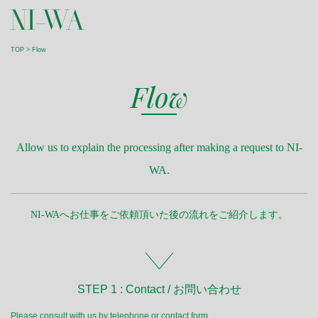
TOP
> Flow
Flow
Allow us to explain the processing after
making a request to NI-
WA.
NI-WAへお仕事をご依頼頂いた後の流れをご紹介します。
STEP 1 : Contact / お問い合わせ
Please consult with us by telephone or contact form.