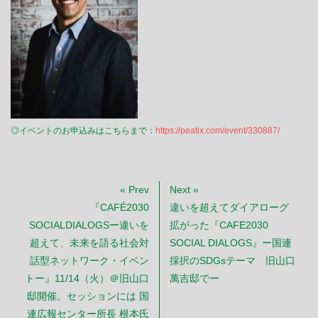
◎イベントのお申込みはこちらまで：
https://peatix.com/event/330887/
« Prev
Next »
『CAFÉ2030
違いを超えてダイアローグ
SOCIALDIALOGSー違いを
拡がった『CAFE2030
超えて、未来を語る社会対
SOCIAL DIALOGS』ー国連
話型ネットワーク・イベン
採択のSDGsテーマ 旧山口
トー』11/14（火）＠旧山口
萬吉邸でー
邸開催。セッションには 国
連広報センター所長 根本氏