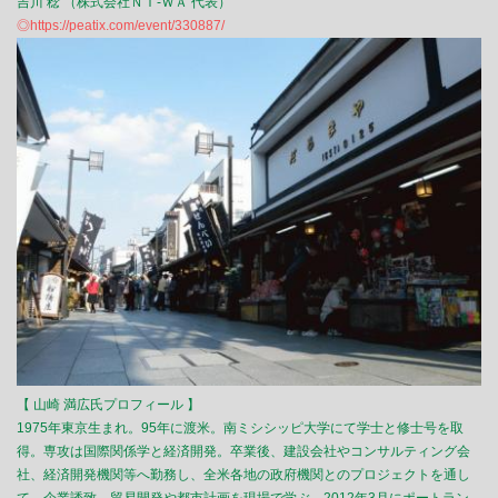
吉川 稔 （株式会社ＮＩ-ＷＡ 代表）
◎https://peatix.com/event/330887/
【 山崎 満広氏プロフィール 】
1975年東京生まれ。95年に渡米。南ミシシッピ大学にて学士と修士号を取
得。専攻は国際関係学と経済開発。卒業後、建設会社やコンサルティング会
社、経済開発機関等へ勤務し、全米各地の政府機関とのプロジェクトを通し
て、企業誘致、貿易開発や都市計画を現場で学ぶ。2012年3月にポートラン