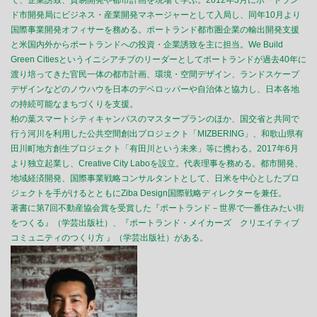
ド市開発局にビジネス・産業開発マネージャーとして入局し、同年10月より
国際事業開発オフィサーを務める。ポートランド都市圏企業の輸出開発支援
と米国内外からポートランドへの投資・企業誘致を主に担当。We Build
Green Citiesというイニシアチブのリーダーとしてポートランドが過去40年に
渡り培ってきた官民一体の都市計画、環境・空間デザイン、ランドスケープ
デザインなどのノウハウを日本のデベロッパーや自治体と協力し、日本各地
の持続可能なまちづくりを支援。
柏の葉スマートシティキャンパスのマスタープランのほか、国交省と共同で
行う河川を利用した公共空間創出プロジェクト「MIZBERING」、和歌山県有
田川町地方創生プロジェクト「有田川という未来」等に携わる。2017年6月
より独立起業し、Creative City Laboを設立。代表理事を務める。都市開発、
地域経済開発、国際事業戦略コンサルタントとして、日米を中心としたプロ
ジェクトを手がけるとともにZiba Design国際戦略ディレクターを兼任。
著書に第7回不動産協会賞を受賞した『ポートランド－世界で一番住みたい街
をつくる』（学芸出版社）、『ポートランド・メイカーズ クリエイティブ
コミュニティのつくり方 』（学芸出版社）がある。