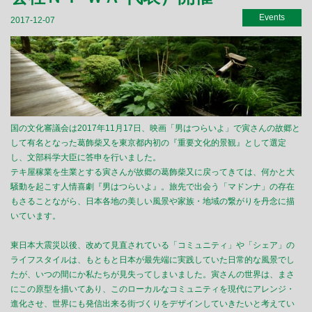
Events
2017-12-07
国の文化審議会は2017年11月17日、映画「男はつらいよ」で寅さんの故郷と
して有名となった葛飾柴又を東京都内初の『重要文化的景観』として選定
し、文部科学大臣に答申を行いました。
テキ屋稼業を生業とする寅さんが故郷の葛飾柴又に戻ってきては、何かと大
騒動を起こす人情喜劇『男はつらいよ』。旅先で出会う「マドンナ」の存在
もさることながら、日本各地の美しい風景や家族・地域の繋がりを丹念に描
いています。
東日本大震災以後、改めて見直されている「コミュニティ」や「シェア」の
ライフスタイルは、もともと日本が最先端に実践していた日常的な風景でし
たが、いつの間にか私たちが見失ってしまいました。寅さんの世界は、まさ
にこの原型を描いてあり、このローカルなコミュニティを現代にアレンジ・
進化させ、世界にも発信出来る街づくりをデザインしていきたいと考えてい