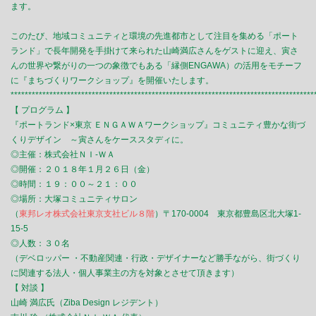
ます。
このたび、地域コミュニティと環境の先進都市として注目を集める「ポート
ランド」で長年開発を手掛けて来られた山崎満広さんをゲストに迎え、寅さ
んの世界や繋がりの一つの象徴でもある「縁側ENGAWA）の活用をモチーフ
に『まちづくりワークショップ』を開催いたします。
**************************************************************************************
【 プログラム 】
『ポートランド×東京 ＥＮＧＡＷＡワークショップ』コミュニティ豊かな街づ
くりデザイン ～寅さんをケーススタディに。
◎主催：株式会社ＮＩ-ＷＡ
◎開催：２０１８年１月２６日（金）
◎時間：１９：００～２１：００
◎場所：大塚コミュニティサロン
（
東邦レオ株式会社東京支社ビル８階
）〒170-0004 東京都豊島区北大塚1-
15-5
◎人数：３０名
（デベロッパー ・不動産関連・行政・デザイナーなど勝手ながら、街づくり
に関連する法人・個人事業主の方を対象とさせて頂きます）
【 対談 】
山崎 満広氏（Ziba Design レジデント）