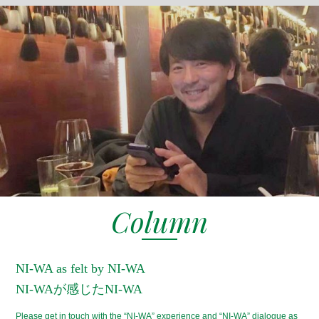
Column
NI-WA as felt by NI-WA
NI-WAが感じたNI-WA
Please get in touch with the “NI-WA” experience and “NI-WA” dialogue as