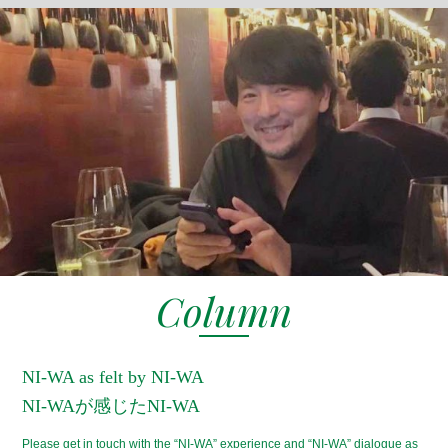
Column
NI-WA as felt by NI-WA
NI-WAが感じたNI-WA
Please get in touch with the “NI-WA” experience and “NI-WA” dialogue as